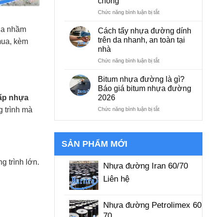
chóng
&
đường
Báo
có
ở
Chức năng bình luận bị tắt
giá
sao
5
không?
Cách
mua nhầm
Cách tẩy nhựa đường dính
Hậu
tẩy
trên da nhanh, an toàn tại
mua, kèm
quả
nhựa
nhà
và
đường
cách
trên
ở
Chức năng bình luận bị tắt
xử
gạch
Cách
lý
sạch
tẩy
Bitum nhựa đường là gì?
bóng,
nhựa
Báo giá bitum nhựa đường
nhanh
đường
2026
ấp nhựa
chóng
dính
trên
ở
g trình mà
Chức năng bình luận bị tắt
da
Bitum
nhanh,
nhựa
an
đường
toàn
là
SẢN PHẨM MỚI
tại
gì?
nhà
Báo
g trình lớn.
giá
Nhựa đường Iran 60/70
bitum
Liên hệ
nhựa
đường
2026
Nhựa đường Petrolimex 60
70