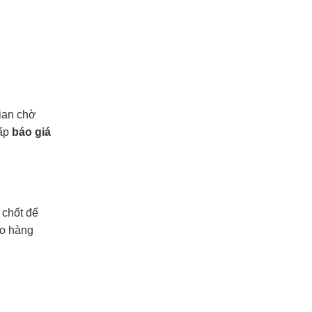
gian chờ
cấp
báo giá
 chốt để
ao hàng