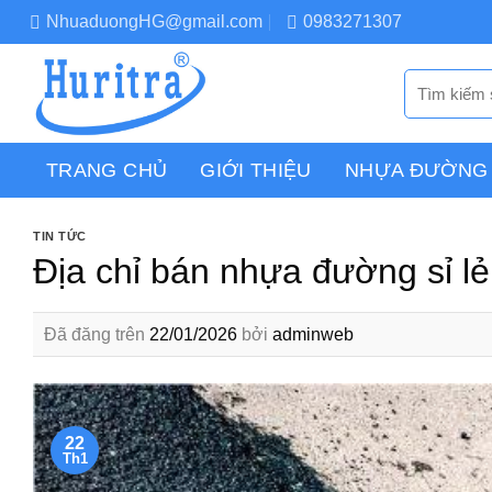
Chuyển
NhuaduongHG@gmail.com
0983271307
đến
nội
Tìm
dung
kiếm:
TRANG CHỦ
GIỚI THIỆU
NHỰA ĐƯỜNG
TIN TỨC
Địa chỉ bán nhựa đường sỉ lẻ,
Đã đăng trên
22/01/2026
bởi
adminweb
22
Th1