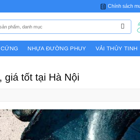
Chính sách m
 CỨNG
NHỰA ĐƯỜNG PHUY
VẢI THỦY TINH
 giá tốt tại Hà Nội