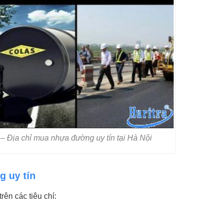
Địa chỉ mua nhựa đường uy tín tại Hà Nội
g uy tín
ên các tiêu chí: