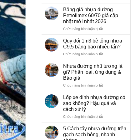
tấn?
1
Bảng
Tấn
Bảng giá nhựa đường
quy
nhựa
Petrolimex 60/70 giá cập
đổi
đường
nhật mới nhất 2026
chi
bằng
tiết
bao
ở
Chức năng bình luận bị tắt
nhiêu
Bảng
m3?
giá
Quy đổi 1m3 bê tông nhựa
Bảng
nhựa
C9.5 bằng bao nhiêu tấn?
quy
đường
đổi
Petrolimex
ở
Chức năng bình luận bị tắt
chi
60/70
Quy
tiết
giá
đổi
Nhựa đường nhũ tương là
cập
1m3
gì? Phân loại, ứng dụng &
nhật
bê
Báo giá
mới
tông
nhất
nhựa
ở
Chức năng bình luận bị tắt
2026
C9.5
Nhựa
bằng
đường
Lốp xe dính nhựa đường có
bao
nhũ
sao không? Hậu quả và
nhiêu
tương
cách xử lý
tấn?
là
gì?
ở
Chức năng bình luận bị tắt
Phân
Lốp
loại,
xe
5 Cách tẩy nhựa đường trên
ứng
dính
gạch sạch bóng, nhanh
dụng
nhựa