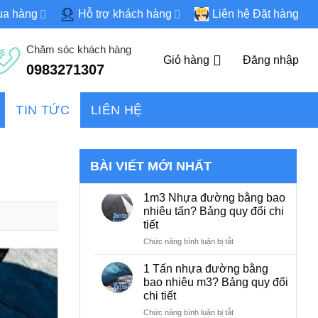
ua hàng
Hỗ trợ khách hàng
Liên hệ Đặt hàng
Chăm sóc khách hàng
Giỏ hàng
Đăng nhập
0983271307
TIN TỨC
LIÊN HỆ
BÀI VIẾT MỚI NHẤT
1m3 Nhựa đường bằng bao
nhiêu tấn? Bảng quy đổi chi
tiết
ở
Chức năng bình luận bị tắt
1m3
Nhựa
1 Tấn nhựa đường bằng
đường
bao nhiêu m3? Bảng quy đổi
bằng
chi tiết
bao
nhiêu
ở
Chức năng bình luận bị tắt