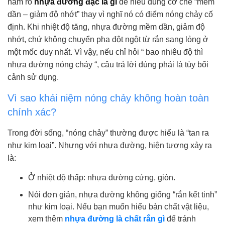
nắm rõ
nhựa đường đặc là gì
để hiểu đúng cơ chế “mềm
dần – giảm độ nhớt” thay vì nghĩ nó có điểm nóng chảy cố
định. Khi nhiệt độ tăng, nhựa đường mềm dần, giảm độ
nhớt, chứ không chuyển pha đột ngột từ rắn sang lỏng ở
một mốc duy nhất. Vì vậy, nếu chỉ hỏi “ bao nhiêu độ thì
nhựa đường nóng chảy “, câu trả lời đúng phải là tùy bối
cảnh sử dụng.
Vì sao khái niệm nóng chảy không hoàn toàn
chính xác?
Trong đời sống, “nóng chảy” thường được hiểu là “tan ra
như kim loại”. Nhưng với nhựa đường, hiện tượng xảy ra
là:
Ở nhiệt độ thấp: nhựa đường cứng, giòn.
Nói đơn giản, nhựa đường không giống “rắn kết tinh”
như kim loại. Nếu bạn muốn hiểu bản chất vật liệu,
xem thêm
nhựa đường là chất rắn gì
để tránh