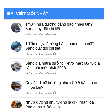
BÀI VIẾT MỚI NHẤT
1m3 Nhựa đường bằng bao nhiêu tấn?
Bảng quy đổi chi tiết
ở
Chức năng bình luận bị tắt
1m3
Nhựa
1 Tấn nhựa đường bằng bao nhiêu m3?
đường
Bảng quy đổi chi tiết
bằng
bao
ở
Chức năng bình luận bị tắt
nhiêu
1
tấn?
Tấn
Bảng giá nhựa đường Petrolimex 60/70 giá
Bảng
nhựa
cập nhật mới nhất 2026
quy
đường
đổi
bằng
ở
Chức năng bình luận bị tắt
chi
bao
Bảng
tiết
nhiêu
giá
Quy đổi 1m3 bê tông nhựa C9.5 bằng bao
m3?
nhựa
nhiêu tấn?
Bảng
đường
quy
Petrolimex
ở
Chức năng bình luận bị tắt
đổi
60/70
Quy
chi
giá
đổi
Nhựa đường nhũ tương là gì? Phân loại,
tiết
cập
1m3
ứng dụng & Báo giá
nhật